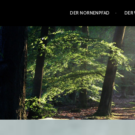
Zum
DER NORNENPFAD
DER
Inhalt
springen
DER NORNENPFAD