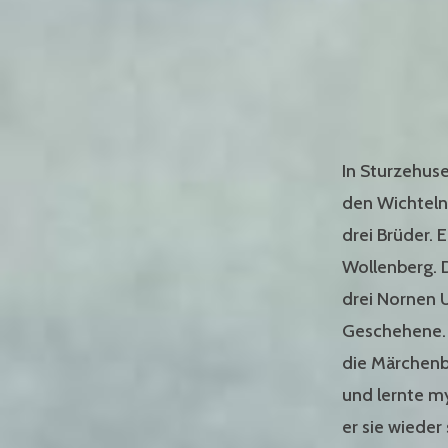
In Sturzehuse
den Wichteln,
drei Brüder.
Wollenberg. D
drei Nornen U
Geschehene. 
die Märchenbu
und lernte m
er sie wieder