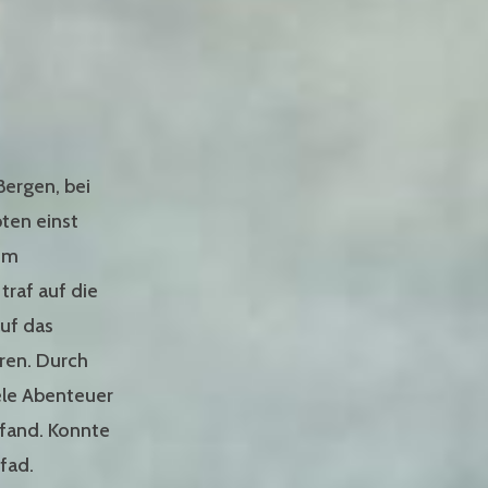
Bergen, bei
bten einst
dem
traf auf die
auf das
ren. Durch
ele Abenteuer
 fand. Konnte
fad.